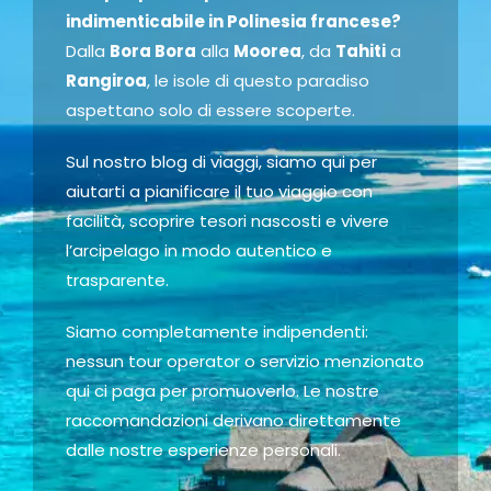
indimenticabile in Polinesia francese?
Dalla
Bora Bora
alla
Moorea
, da
Tahiti
a
Rangiroa
, le isole di questo paradiso
aspettano solo di essere scoperte.
Sul nostro blog di viaggi, siamo qui per
aiutarti a pianificare il tuo viaggio con
facilità, scoprire tesori nascosti e vivere
l’arcipelago in modo autentico e
trasparente.
Siamo completamente indipendenti:
nessun tour operator o servizio menzionato
qui ci paga per promuoverlo. Le nostre
raccomandazioni derivano direttamente
dalle nostre esperienze personali.