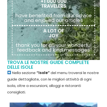
+1 000 000
TRAVELERS
have benefited from our advice
and enjoyed our articles
A LOT OF
JOY
thank you for all your wonderful
feedback and kind messages
TROVA LE NOSTRE GUIDE COMPLETE
DELLE ISOLE
Nella sezione
“Isole”
del menu troverai le nostre
guide dettagliate, con le migliori attività di ogni
isola, oltre a escursioni, alloggi e ristoranti
consigliati.