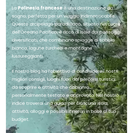
La
Polinesia francese
è una destinazione da
sogno, perfetta per un viaggio indimenticabile.
Questo arcipelago paradisiaco, situato nel cuore
dell’Oceano Pacifico, è ricco di isole dai paesaggi
diversificati, che combinano spiagge di sabbia
bianca, lagune turchesi e montagne
lussureggianti.
Il nostro blog ha l’obiettivo di condividere i nostri
migliori consigli, luoghi fuori dai percorsi turistici
da scoprire e attività che abbiamo
personalmente testato e approvato. Nel nostro
indice troverai una guida per ciascuna isola,
attività, alloggi e possibili itinerari in base al tuo
budget.