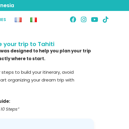
ynesia
IES
 your trip to Tahiti
 was designed to help you plan your trip
ctly where to start.
ey steps to build your itinerary, avoid
rt organizing your dream trip with
uide:
 10 Steps”