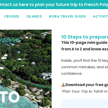
tact us here to plan your future trip to French Pol
CRUISES
ISLANDS
BORA TRAVEL GUIDE
ACTIVIT
10 Steps to prepare
This 10-page mini guide
from A to Z and know exa
Inside, you’ll find the 10 k
common mistakes, and sta
confidence.
Download your free g
“Plan Your Trip to Tahiti in