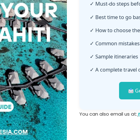
✓ Must-do steps befo
✓ Best time to go b
✓ How to choose the 
✓ Common mistakes 
✓ Sample itineraries
✓ A complete travel c
Ge
You can also email us at: