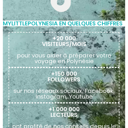
MYLITTLEPOLYNESIA EN QUELQUES CHIFFRES
+20 000
VISITEURS/MOIS
pour vous aider à préparer votre
voyage en Polynésie
+150 000
FOLLOWERS
sur nos réseaux sociaux, Facebook,
Instagram, Youtube
+1 000 000
LECTEURS
ont profité de nos conseils depuis le