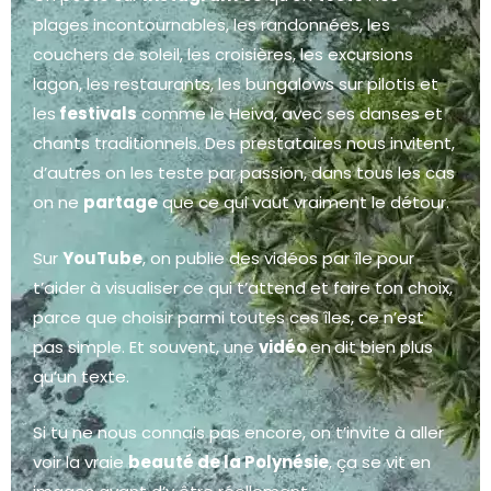
plages incontournables, les randonnées, les
couchers de soleil, les croisières, les excursions
lagon, les restaurants, les bungalows sur pilotis et
les
festivals
comme le Heiva, avec ses danses et
chants traditionnels. Des prestataires nous invitent,
d’autres on les teste par passion, dans tous les cas
on ne
partage
que ce qui vaut vraiment le détour.
Sur
YouTube
, on publie des vidéos par île pour
t’aider à visualiser ce qui t’attend et faire ton choix,
parce que choisir parmi toutes ces îles, ce n’est
pas simple. Et souvent, une
vidéo
en
dit bien plus
qu’un texte.
Si tu ne nous connais pas encore, on t’invite à aller
voir la vraie
beauté de la Polynésie
, ça se vit en