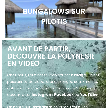
BUNGALOWS SUR
PILOTIS
AVANT DE PARTIR,
DECOUVRE LA POLYNESIE
EN VIDEO
Chez nous, tout passe d’abord par
l’image
. On est
passionnés de vidéo, drone, plongée sous-marine,
nature et c’est souvent comme ça qu’on nous
découvre sur
Instagram, Facebook
ou
YouTube
.
On poste sur
Instagram
ce qu’on
teste
: les