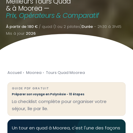
Meilleurs Tours Quad
& à Moorea —
Prix, Opérateurs & Comparatif
À partir de 180 €
/ quad (1 ou 2 pilotes)
Durée
- 2h30 à 3h45
Mis à jour
2026
Accueil
›
Moorea
›
Tours Quad Moorea
GUIDE PDF GRATUIT
Préparer son voyage en Polynésie - 10 étapes
La checklist complète pour organiser votre
séjour, île par île.
Un tour en quad à Moorea, c'est l'une des façons