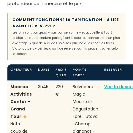
profondeur de l'itinéraire et le prix.
COMMENT FONCTIONNE LA TARIFICATION - À LIRE
AVANT DE RÉSERVER
Les prix sont par quad - pas par personne - et accueillent 1 ou 2
pilotes. Un quad tandem partagé entre deux personnes est bien plus
avantageux que deux quads solo. Les prix indiqués sont les tarifs
Viator actuels - vérifiez avant de réserver car ils peuvent varier selon
la saison.
OPÉRATEUR
DURÉE
PRIX /
POINTS
RÉSERVER
QUAD
FORTS
Moorea
3h45
220
Belvédère ·
Voir la descr
Activities
€
Magic
Center -
Mountain ·
Grand
Dégustation
Tour
Fare Tutava
Notre
· Champs
coup de
d'ananas ·