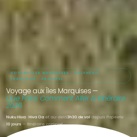
VOYAGE ÎLES MARQUISES · POLYNÉSIE
FRANÇAISE · ARCHIPEL
Voyage aux Îles Marquises —
Que Faire, Comment Aller & Itinéraire
2026
Nuku Hiva · Hiva Oa
et au-delà
3h30 de vol
depuis Papeete
10 jours
— itinéraire complet