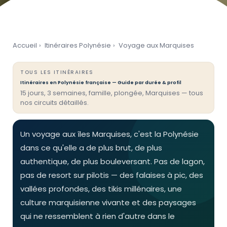
Accueil
›
Itinéraires Polynésie
›
Voyage aux Marquises
TOUS LES ITINÉRAIRES
Itinéraires en Polynésie française — Guide par durée & profil
15 jours, 3 semaines, famille, plongée, Marquises — tous
nos circuits détaillés.
Un voyage aux îles Marquises, c'est la Polynésie
dans ce qu'elle a de plus brut, de plus
authentique, de plus bouleversant. Pas de lagon,
pas de resort sur pilotis — des falaises à pic, des
vallées profondes, des tikis millénaires, une
culture marquisienne vivante et des paysages
qui ne ressemblent à rien d'autre dans le