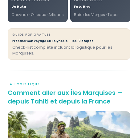
HORS DES SENTIERS
LA PLUS ISOLÉE
Ua Huka
Fatu Hiva
Chevaux · Oiseaux · Artisans
Baie des Vierges · Tapa
GUIDE PDF GRATUIT
Préparer son voyage en Polynésie — les 10 étapes
Check-list complète incluant la logistique pour les
Marquises.
LA LOGISTIQUE
Comment aller aux Îles Marquises —
depuis Tahiti et depuis la France