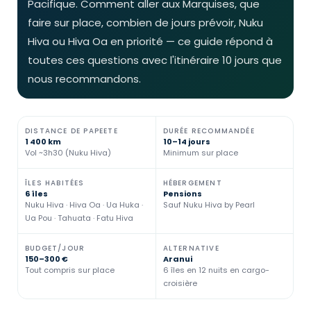
Pacifique. Comment aller aux Marquises, que
faire sur place, combien de jours prévoir, Nuku
Hiva ou Hiva Oa en priorité — ce guide répond à
toutes ces questions avec l'itinéraire 10 jours que
nous recommandons.
DISTANCE DE PAPEETE
DURÉE RECOMMANDÉE
1 400 km
10–14 jours
Vol ~3h30 (Nuku Hiva)
Minimum sur place
ÎLES HABITÉES
HÉBERGEMENT
6 îles
Pensions
Nuku Hiva · Hiva Oa · Ua Huka ·
Sauf Nuku Hiva by Pearl
Ua Pou · Tahuata · Fatu Hiva
BUDGET/JOUR
ALTERNATIVE
150–300 €
Aranui
Tout compris sur place
6 îles en 12 nuits en cargo-
croisière