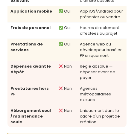
existant
d'un site obsolète
Application mobile
Oui
App iOS/Android pour
présenter ou vendre
Frais de personnel
Oui
Heures directement
affectées au projet
Prestations de
Oui
Agence web ou
services
développeur basé en
PF uniquement
Dépenses avant le
Non
Règle absolue —
dépôt
déposer avant de
payer
Prestataires hors
Non
Agences
PF
métropolitaines
exclues
Hébergement seul
Non
Uniquement dans le
/ maintenance
cadre d'un projet de
seule
création