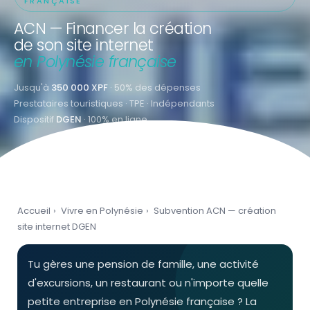
FRANÇAISE
ACN — Financer la création
de son site internet
en Polynésie française
Jusqu'à
350 000 XPF
· 50% des dépenses
Prestataires touristiques · TPE · Indépendants
Dispositif
DGEN
· 100% en ligne
Accueil
›
Vivre en Polynésie
›
Subvention ACN — création
site internet DGEN
Tu gères une pension de famille, une activité
d'excursions, un restaurant ou n'importe quelle
petite entreprise en Polynésie française ? La