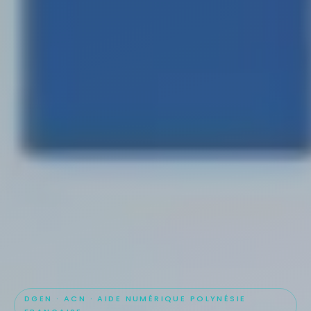
DGEN · ACN · AIDE NUMÉRIQUE POLYNÉSIE