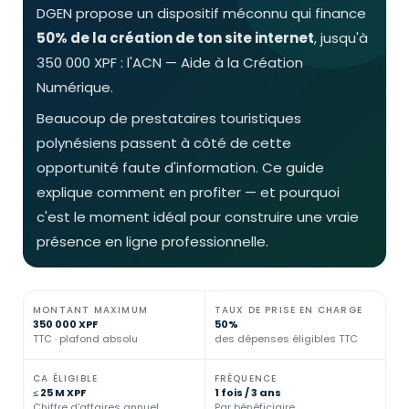
DGEN propose un dispositif méconnu qui finance
50% de la création de ton site internet
, jusqu'à
350 000 XPF : l'ACN — Aide à la Création
Numérique.
Beaucoup de prestataires touristiques
polynésiens passent à côté de cette
opportunité faute d'information. Ce guide
explique comment en profiter — et pourquoi
c'est le moment idéal pour construire une vraie
présence en ligne professionnelle.
MONTANT MAXIMUM
TAUX DE PRISE EN CHARGE
350 000 XPF
50%
TTC · plafond absolu
des dépenses éligibles TTC
CA ÉLIGIBLE
FRÉQUENCE
≤ 25 M XPF
1 fois / 3 ans
Chiffre d'affaires annuel
Par bénéficiaire