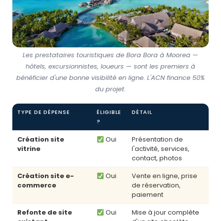
Les prestataires touristiques de Bora Bora à Moorea —
hôtels, excursionnistes, loueurs — sont les premiers à
bénéficier d'une bonne visibilité en ligne. L'ACN finance 50%
du projet.
TYPE DE DÉPENSE
ÉLIGIBLE
DÉTAIL
?
Création site
Oui
Présentation de
vitrine
l'activité, services,
contact, photos
Création site e-
Oui
Vente en ligne, prise
commerce
de réservation,
paiement
Refonte de site
Oui
Mise à jour complète